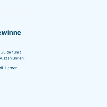
ewinne
 Guide führt
 Auszahlungen.
ll. Lernen