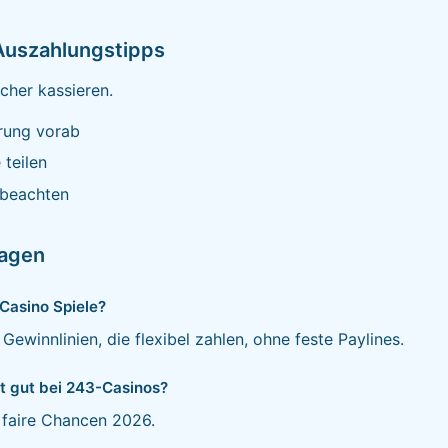
 Auszahlungstipps
icher kassieren.
erung vorab
teilen
 beachten
ragen
Casino Spiele?
Gewinnlinien, die flexibel zahlen, ohne feste Paylines.
t gut bei 243-Casinos?
 faire Chancen 2026.