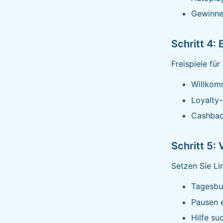
Gewinne
Schritt 4: 
Freispiele fü
Willkom
Loyalty
Cashba
Schritt 5:
Setzen Sie Li
Tagesbu
Pausen 
Hilfe su