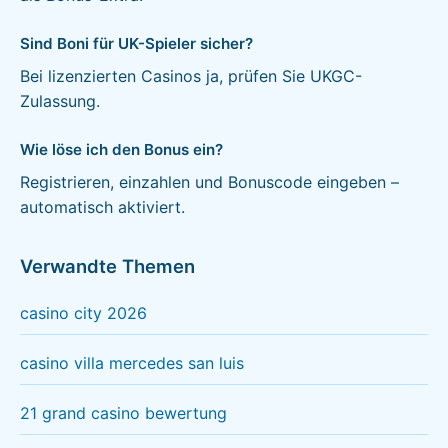
Sind Boni für UK-Spieler sicher?
Bei lizenzierten Casinos ja, prüfen Sie UKGC-
Zulassung.
Wie löse ich den Bonus ein?
Registrieren, einzahlen und Bonuscode eingeben –
automatisch aktiviert.
Verwandte Themen
casino city 2026
casino villa mercedes san luis
21 grand casino bewertung