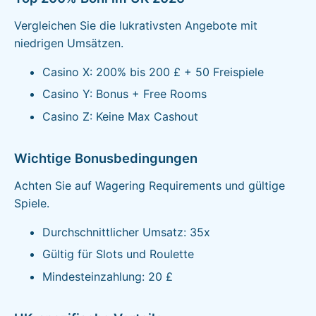
Vergleichen Sie die lukrativsten Angebote mit
niedrigen Umsätzen.
Casino X: 200% bis 200 £ + 50 Freispiele
Casino Y: Bonus + Free Rooms
Casino Z: Keine Max Cashout
Wichtige Bonusbedingungen
Achten Sie auf Wagering Requirements und gültige
Spiele.
Durchschnittlicher Umsatz: 35x
Gültig für Slots und Roulette
Mindesteinzahlung: 20 £