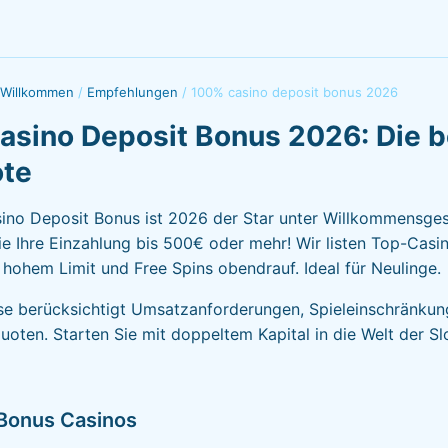
 Willkommen
/
Empfehlungen
/
100% casino deposit bonus 2026
asino Deposit Bonus 2026: Die 
te
ino Deposit Bonus ist 2026 der Star unter Willkommensge
e Ihre Einzahlung bis 500€ oder mehr! Wir listen Top-Casin
hohem Limit und Free Spins obendrauf. Ideal für Neulinge.
se berücksichtigt Umsatzanforderungen, Spieleinschränku
oten. Starten Sie mit doppeltem Kapital in die Welt der Sl
Bonus Casinos