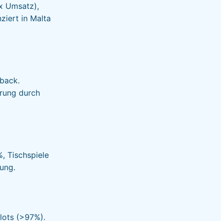
0x Umsatz),
ziert in Malta
back.
erung durch
, Tischspiele
lung.
lots (>97%).