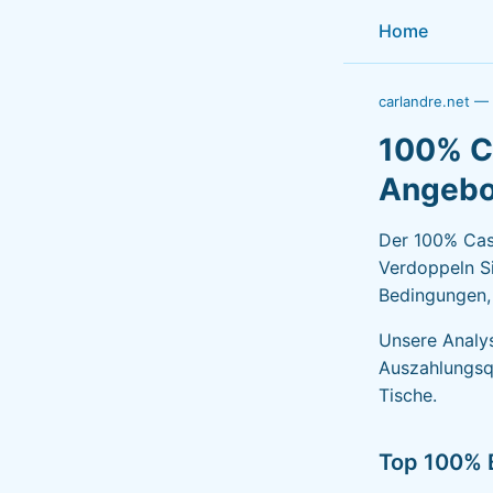
Home
carlandre.net —
100% C
Angebo
Der 100% Cas
Verdoppeln Si
Bedingungen, 
Unsere Analy
Auszahlungsqu
Tische.
Top 100% 