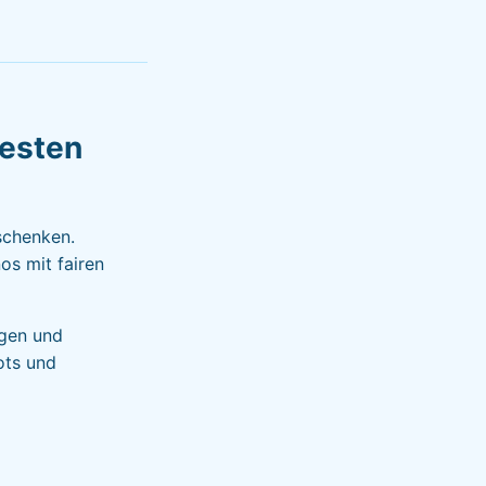
besten
schenken.
os mit fairen
ngen und
ots und