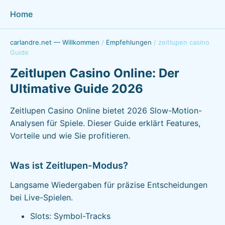
Home
carlandre.net — Willkommen
/
Empfehlungen
/
zeitlupen casino
Guide
Zeitlupen Casino Online: Der
Ultimative Guide 2026
Zeitlupen Casino Online bietet 2026 Slow-Motion-
Analysen für Spiele. Dieser Guide erklärt Features,
Vorteile und wie Sie profitieren.
Was ist Zeitlupen-Modus?
Langsame Wiedergaben für präzise Entscheidungen
bei Live-Spielen.
Slots: Symbol-Tracks