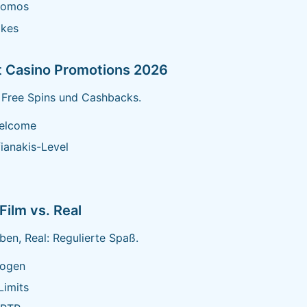
romos
akes
t Casino Promotions 2026
 Free Spins und Cashbacks.
elcome
fianakis-Level
Film vs. Real
eben, Real: Regulierte Spaß.
rogen
Limits