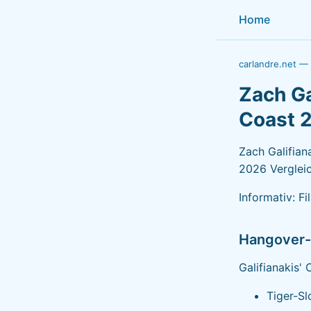
Home
carlandre.net —
Zach Ga
Coast 
Zach Galifian
2026 Verglei
Informativ: Fi
Hangover-E
Galifianakis'
Tiger-Sl