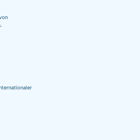
 von
.
ternationaler