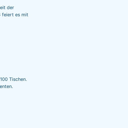
eit der
feiert es mit
 100 Tischen.
enten.