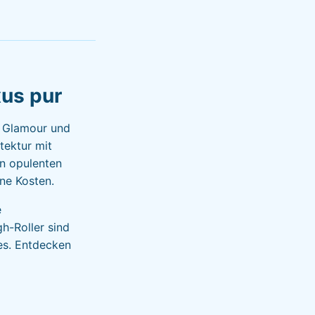
us pur
n Glamour und
tektur mit
on opulenten
ne Kosten.
e
h-Roller sind
es. Entdecken