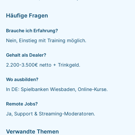
Häufige Fragen
Brauche ich Erfahrung?
Nein, Einstieg mit Training möglich.
Gehalt als Dealer?
2.200-3.500€ netto + Trinkgeld.
Wo ausbilden?
In DE: Spielbanken Wiesbaden, Online-Kurse.
Remote Jobs?
Ja, Support & Streaming-Moderatoren.
Verwandte Themen