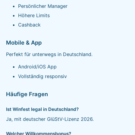
Persönlicher Manager
Höhere Limits
Cashback
Mobile & App
Perfekt für unterwegs in Deutschland.
Android/iOS App
Vollständig responsiv
Häufige Fragen
Ist Winfest legal in Deutschland?
Ja, mit deutscher GlüStV-Lizenz 2026.
Welcher Willkommensbonus?