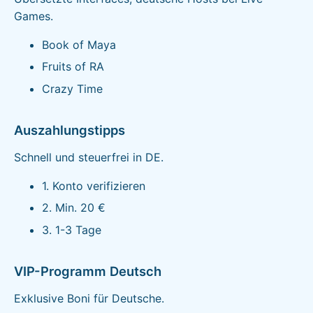
Games.
Book of Maya
Fruits of RA
Crazy Time
Auszahlungstipps
Schnell und steuerfrei in DE.
1. Konto verifizieren
2. Min. 20 €
3. 1-3 Tage
VIP-Programm Deutsch
Exklusive Boni für Deutsche.