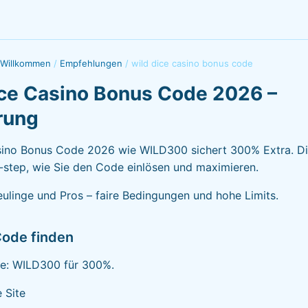
 Willkommen
/
Empfehlungen
/
wild dice casino bonus code
ice Casino Bonus Code 2026 –
rung
sino Bonus Code 2026 wie WILD300 sichert 300% Extra. Di
-step, wie Sie den Code einlösen und maximieren.
eulinge und Pros – faire Bedingungen und hohe Limits.
 Code finden
de: WILD300 für 300%.
e Site