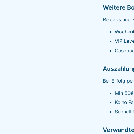
Weitere Bo
Reloads und F
Wöchent
VIP Leve
Cashba
Auszahlun
Bei Erfolg per
Min 50€
Keine Fe
Schnell 
Verwandt