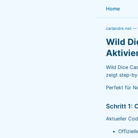
Home
carlandre.net —
Wild D
Aktivie
Wild Dice Ca
zeigt step-by
Perfekt für N
Schritt 1:
Aktueller Co
Offiziell