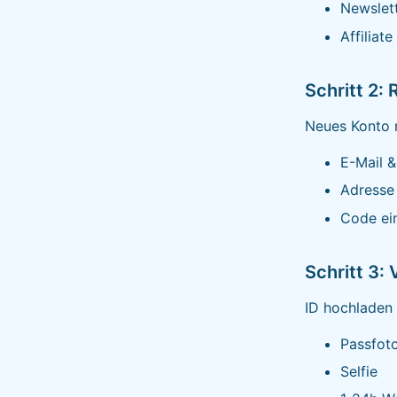
Newslet
Affiliate
Schritt 2: 
Neues Konto 
E-Mail 
Adresse
Code ei
Schritt 3: 
ID hochladen 
Passfot
Selfie