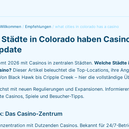
 Willkommen
/
Empfehlungen
/
what cities in colorado has a casino
Städte in Colorado haben Casin
pdate
mt 2026 mit Casinos in zentralen Städten.
Welche Städte 
sino?
Dieser Artikel beleuchtet die Top-Locations, ihre An
Von Black Hawk bis Cripple Creek – hier die vollständige Üb
hst mit neuen Regulierungen und Expansionen. Informieren
rte Casinos, Spiele und Besucher-Tipps.
k: Das Casino-Zentrum
nzentration mit Dutzenden Casinos. Bekannt für 24/7-Betr