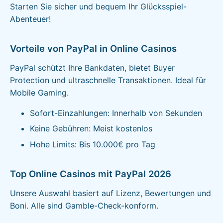
Starten Sie sicher und bequem Ihr Glücksspiel-
Abenteuer!
Vorteile von PayPal in Online Casinos
PayPal schützt Ihre Bankdaten, bietet Buyer
Protection und ultraschnelle Transaktionen. Ideal für
Mobile Gaming.
Sofort-Einzahlungen: Innerhalb von Sekunden
Keine Gebühren: Meist kostenlos
Hohe Limits: Bis 10.000€ pro Tag
Top Online Casinos mit PayPal 2026
Unsere Auswahl basiert auf Lizenz, Bewertungen und
Boni. Alle sind Gamble-Check-konform.