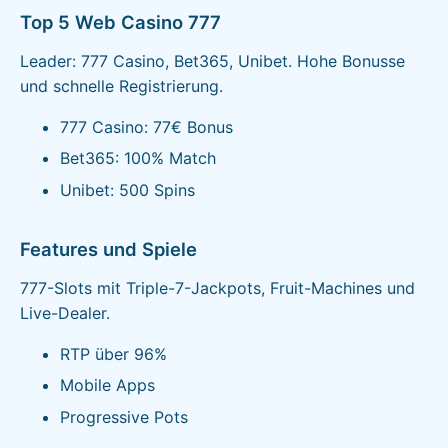
Top 5 Web Casino 777
Leader: 777 Casino, Bet365, Unibet. Hohe Bonusse
und schnelle Registrierung.
777 Casino: 77€ Bonus
Bet365: 100% Match
Unibet: 500 Spins
Features und Spiele
777-Slots mit Triple-7-Jackpots, Fruit-Machines und
Live-Dealer.
RTP über 96%
Mobile Apps
Progressive Pots