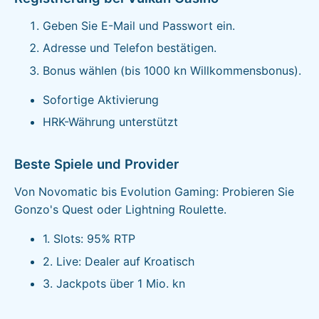
Geben Sie E-Mail und Passwort ein.
Adresse und Telefon bestätigen.
Bonus wählen (bis 1000 kn Willkommensbonus).
Sofortige Aktivierung
HRK-Währung unterstützt
Beste Spiele und Provider
Von Novomatic bis Evolution Gaming: Probieren Sie
Gonzo's Quest oder Lightning Roulette.
1. Slots: 95% RTP
2. Live: Dealer auf Kroatisch
3. Jackpots über 1 Mio. kn