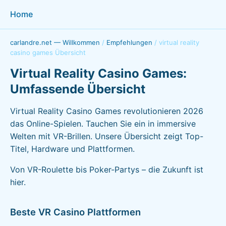
Home
carlandre.net — Willkommen
/
Empfehlungen
/
virtual reality
casino games Übersicht
Virtual Reality Casino Games:
Umfassende Übersicht
Virtual Reality Casino Games revolutionieren 2026
das Online-Spielen. Tauchen Sie ein in immersive
Welten mit VR-Brillen. Unsere Übersicht zeigt Top-
Titel, Hardware und Plattformen.
Von VR-Roulette bis Poker-Partys – die Zukunft ist
hier.
Beste VR Casino Plattformen