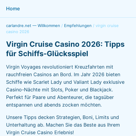
Home
carlandre.net — Willkommen
/
Empfehlungen
/
virgin cruise
casino 2026
Virgin Cruise Casino 2026: Tipps
für Schiffs-Glücksspiel
Virgin Voyages revolutioniert Kreuzfahrten mit
rauchfreien Casinos an Bord. Im Jahr 2026 bieten
Schiffe wie Scarlet Lady und Valiant Lady exklusive
Casino-Nächte mit Slots, Poker und Blackjack.
Perfekt für Paare und Abenteurer, die tagsüber
entspannen und abends zocken möchten.
Unsere Tipps decken Strategien, Boni, Limits und
Unterhaltung ab. Machen Sie das Beste aus Ihrem
Virgin Cruise Casino Erlebnis!