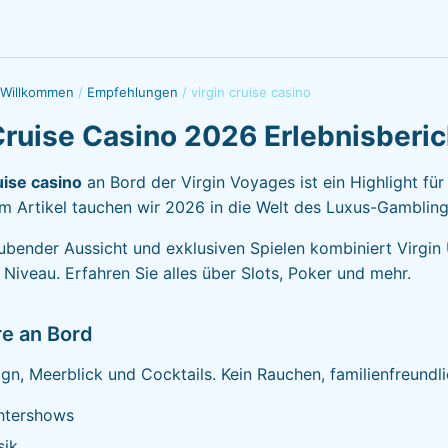
 Willkommen
/
Empfehlungen
/
virgin cruise casino
Cruise Casino 2026 Erlebnisberic
uise casino
an Bord der Virgin Voyages ist ein Highlight für
em Artikel tauchen wir 2026 in die Welt des Luxus-Gambling
bender Aussicht und exklusiven Spielen kombiniert Virgin
Niveau. Erfahren Sie alles über Slots, Poker und mehr.
e an Bord
n, Meerblick und Cocktails. Kein Rauchen, familienfreundli
htershows
sik