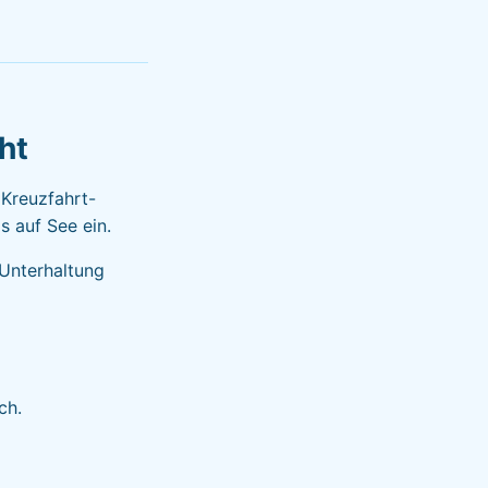
ht
 Kreuzfahrt-
s auf See ein.
 Unterhaltung
ch.