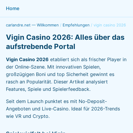
Home
carlandre.net — Willkommen
/
Empfehlungen
/
vigin casino 2026
Vigin Casino 2026: Alles über das
aufstrebende Portal
Vigin Casino 2026
etabliert sich als frischer Player in
der Online-Szene. Mit innovativen Spielen,
großzügigen Boni und top Sicherheit gewinnt es
rasch an Popularität. Dieser Artikel analysiert
Features, Spiele und Spielerfeedback.
Seit dem Launch punktet es mit No-Deposit-
Angeboten und Live-Casino. Ideal für 2026-Trends
wie VR und Crypto.