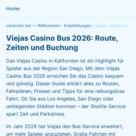
Home
carlandre.net — Willkommen
/
Empfehlungen
/
viejas casino bus
Viejas Casino Bus 2026: Route,
Zeiten und Buchung
Das Viejas Casino in Kalifornien ist ein Highlight für
Spieler aus der Region San Diego. Mit dem Viejas
Casino Bus 2026 erreichen Sie das Casino bequem
und günstig. Dieser Guide erklärt alles zu Routen,
Fahrplänen, Preisen und Tipps für eine reibungslose
Fahrt. Ob Sie aus Los Angeles, San Diego oder
umliegenden Städten kommen – der Shuttle-Service
spart Zeit und Parkstress.
Im Jahr 2026 hat Viejas den Bus-Service erweitert,
um mehr Spieler anzuziehen. Gratis-Fahrten mit