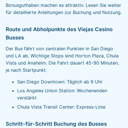
Bonusguthaben machen es attraktiv. Lesen Sie weiter
für detaillierte Anleitungen zur Buchung und Nutzung.
Route und Abholpunkte des Viejas Casino
Busses
Der Bus fährt von zentralen Punkten in San Diego
und LA ab. Wichtige Stops sind Horton Plaza, Chula
Vista und Anaheim. Die Fahrt dauert 45-90 Minuten,
je nach Startpunkt.
San Diego Downtown: Täglich ab 9 Uhr
Los Angeles Union Station: Wochenenden
verstärkt
Chula Vista Transit Center: Express-Linie
Schritt-für-Schritt Buchung des Busses