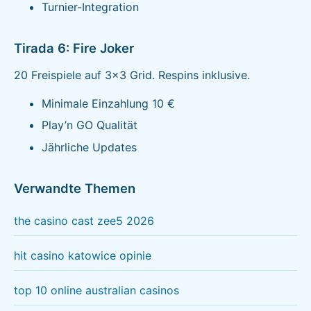
Turnier-Integration
Tirada 6: Fire Joker
20 Freispiele auf 3x3 Grid. Respins inklusive.
Minimale Einzahlung 10 €
Play’n GO Qualität
Jährliche Updates
Verwandte Themen
the casino cast zee5 2026
hit casino katowice opinie
top 10 online australian casinos