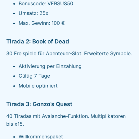
Bonuscode: VERSUS50
Umsatz: 25x
Max. Gewinn: 100 €
Tirada 2: Book of Dead
30 Freispiele für Abenteuer-Slot. Erweiterte Symbole.
Aktivierung per Einzahlung
Gültig 7 Tage
Mobile optimiert
Tirada 3: Gonzo’s Quest
40 Tiradas mit Avalanche-Funktion. Multiplikatoren
bis x15.
Willkommenspaket