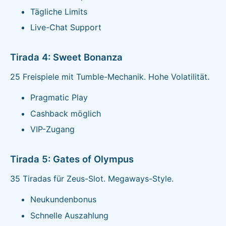
Tägliche Limits
Live-Chat Support
Tirada 4: Sweet Bonanza
25 Freispiele mit Tumble-Mechanik. Hohe Volatilität.
Pragmatic Play
Cashback möglich
VIP-Zugang
Tirada 5: Gates of Olympus
35 Tiradas für Zeus-Slot. Megaways-Style.
Neukundenbonus
Schnelle Auszahlung