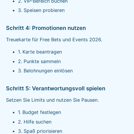
2. VIP-Bereich buchen
3. Speisen probieren
Schritt 4: Promotionen nutzen
Treuekarte für Free Bets und Events 2026.
1. Karte beantragen
2. Punkte sammeln
3. Belohnungen einlösen
Schritt 5: Verantwortungsvoll spielen
Setzen Sie Limits und nutzen Sie Pausen.
1. Budget festlegen
2. Hilfe suchen
3. Spaß priorisieren