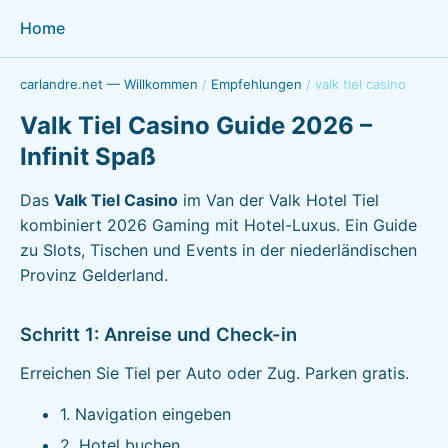
Home
carlandre.net — Willkommen
/
Empfehlungen
/
valk tiel casino
Valk Tiel Casino Guide 2026 –
Infinit Spaß
Das
Valk Tiel Casino
im Van der Valk Hotel Tiel
kombiniert 2026 Gaming mit Hotel-Luxus. Ein Guide
zu Slots, Tischen und Events in der niederländischen
Provinz Gelderland.
Schritt 1: Anreise und Check-in
Erreichen Sie Tiel per Auto oder Zug. Parken gratis.
1. Navigation eingeben
2. Hotel buchen