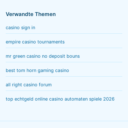
Verwandte Themen
casino sign in
empire casino tournaments
mr green casino no deposit bouns
best tom horn gaming casino
all right casino forum
top echtgeld online casino automaten spiele 2026