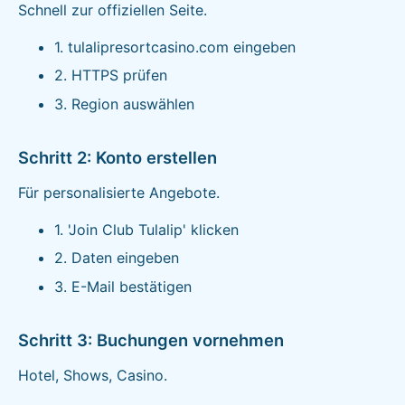
Schnell zur offiziellen Seite.
1. tulalipresortcasino.com eingeben
2. HTTPS prüfen
3. Region auswählen
Schritt 2: Konto erstellen
Für personalisierte Angebote.
1. 'Join Club Tulalip' klicken
2. Daten eingeben
3. E-Mail bestätigen
Schritt 3: Buchungen vornehmen
Hotel, Shows, Casino.