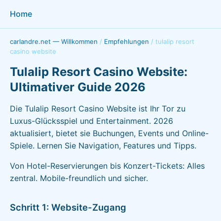
Home
carlandre.net — Willkommen
/
Empfehlungen
/
tulalip resort
casino website
Tulalip Resort Casino Website:
Ultimativer Guide 2026
Die Tulalip Resort Casino Website ist Ihr Tor zu
Luxus-Glücksspiel und Entertainment. 2026
aktualisiert, bietet sie Buchungen, Events und Online-
Spiele. Lernen Sie Navigation, Features und Tipps.
Von Hotel-Reservierungen bis Konzert-Tickets: Alles
zentral. Mobile-freundlich und sicher.
Schritt 1: Website-Zugang