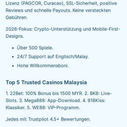
Lizenz (PAGCOR, Curacao), SSL-Sicherheit, positive
Reviews und schnelle Payouts. Keine versteckten
Gebühren.
2026-Fokus: Crypto-Unterstützung und Mobile-First-
Designs.
Über 500 Spiele.
24/7 Support auf Englisch/Malay.
Hohe Willkommensboni.
Top 5 Trusted Casinos Malaysia
1. 22Bet: 100% Bonus bis 1500 MYR. 2. BK8: Live-
Slots. 3. Mega888: App-Download. 4. 918Kiss:
Klassiker. 5. WE88: VIP-Programm.
Jedes mit Trustpilot 4.5+ Bewertungen.