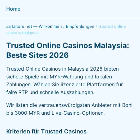
Home
carlandre.net — Willkommen
/
Empfehlungen
/
trusted online
casinos malaysia
Trusted Online Casinos Malaysia:
Beste Sites 2026
Trusted Online Casinos in Malaysia 2026 bieten
sichere Spiele mit MYR-Währung und lokalen
Zahlungen. Wählen Sie lizenzierte Plattformen für
faire RTP und schnelle Auszahlungen.
Wir listen die vertrauenswürdigsten Anbieter mit Boni
bis 3000 MYR und Live-Casino-Optionen.
Kriterien für Trusted Casinos