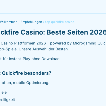
 Willkommen
/
Empfehlungen
/
top quickfire casino
ckfire Casino: Beste Seiten 2026
 Casino Plattformen 2026 – powered by Microgaming Quickf
op-Spiele. Unsere Auswahl der Besten.
ht für Instant-Play ohne Download.
 Quickfire besonders?
gration, mobile Optimierung.
iele
elligkeit