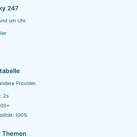
ky 247
und um Uhr.
ler
tabelle
 andere Provider.
: 2s
500+
ilität: 100%
e Themen