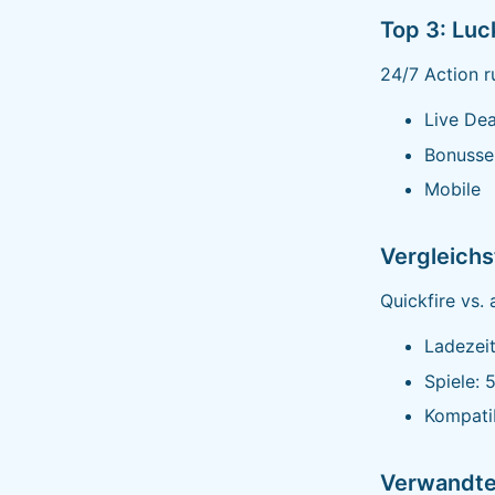
Top 3: Luc
24/7 Action r
Live Dea
Bonusse
Mobile
Vergleichs
Quickfire vs.
Ladezeit
Spiele: 
Kompatib
Verwandt