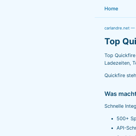
Home
carlandre.net —
Top Qui
Top Quickfire
Ladezeiten, T
Quickfire ste
Was macht
Schnelle Inte
500+ Sp
API-Schn