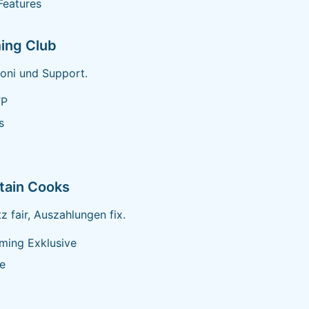
Features
ing Club
oni und Support.
TP
s
tain Cooks
 fair, Auszahlungen fix.
ming Exklusive
le