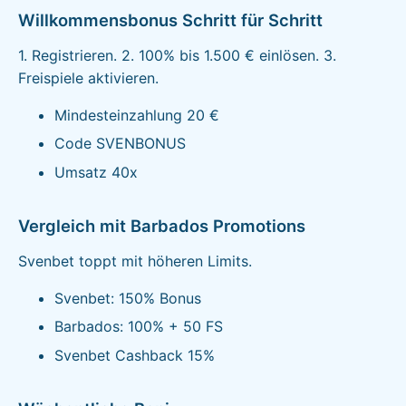
Willkommensbonus Schritt für Schritt
1. Registrieren. 2. 100% bis 1.500 € einlösen. 3.
Freispiele aktivieren.
Mindesteinzahlung 20 €
Code SVENBONUS
Umsatz 40x
Vergleich mit Barbados Promotions
Svenbet toppt mit höheren Limits.
Svenbet: 150% Bonus
Barbados: 100% + 50 FS
Svenbet Cashback 15%