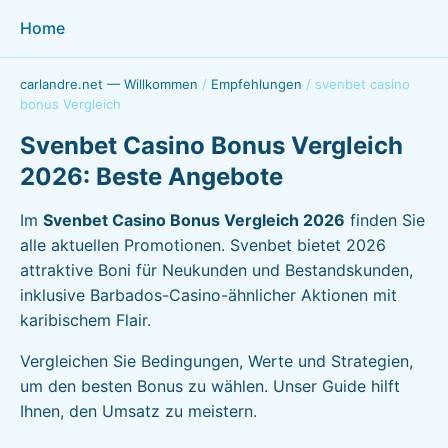
Home
carlandre.net — Willkommen
/
Empfehlungen
/
svenbet casino
bonus Vergleich
Svenbet Casino Bonus Vergleich
2026: Beste Angebote
Im
Svenbet Casino Bonus Vergleich 2026
finden Sie
alle aktuellen Promotionen. Svenbet bietet 2026
attraktive Boni für Neukunden und Bestandskunden,
inklusive Barbados-Casino-ähnlicher Aktionen mit
karibischem Flair.
Vergleichen Sie Bedingungen, Werte und Strategien,
um den besten Bonus zu wählen. Unser Guide hilft
Ihnen, den Umsatz zu meistern.