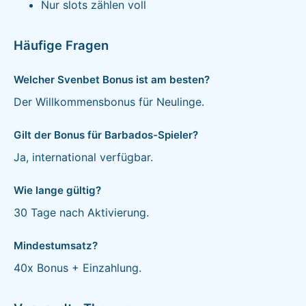
Nur slots zählen voll
Häufige Fragen
Welcher Svenbet Bonus ist am besten?
Der Willkommensbonus für Neulinge.
Gilt der Bonus für Barbados-Spieler?
Ja, international verfügbar.
Wie lange gültig?
30 Tage nach Aktivierung.
Mindestumsatz?
40x Bonus + Einzahlung.