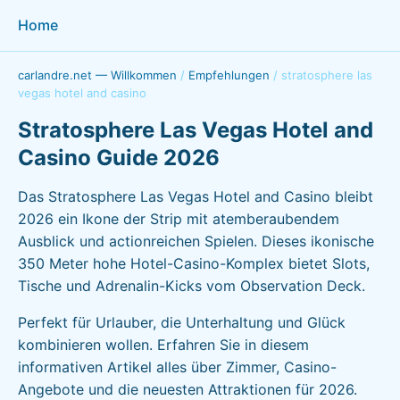
Home
carlandre.net — Willkommen
/
Empfehlungen
/
stratosphere las
vegas hotel and casino
Stratosphere Las Vegas Hotel and
Casino Guide 2026
Das Stratosphere Las Vegas Hotel and Casino bleibt
2026 ein Ikone der Strip mit atemberaubendem
Ausblick und actionreichen Spielen. Dieses ikonische
350 Meter hohe Hotel-Casino-Komplex bietet Slots,
Tische und Adrenalin-Kicks vom Observation Deck.
Perfekt für Urlauber, die Unterhaltung und Glück
kombinieren wollen. Erfahren Sie in diesem
informativen Artikel alles über Zimmer, Casino-
Angebote und die neuesten Attraktionen für 2026.