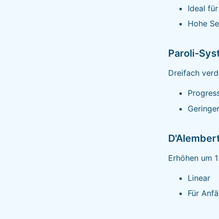
Ideal fü
Hohe Ser
Paroli-Sys
Dreifach verd
Progress
Geringer
D'Alember
Erhöhen um 1 
Linear
Für Anf