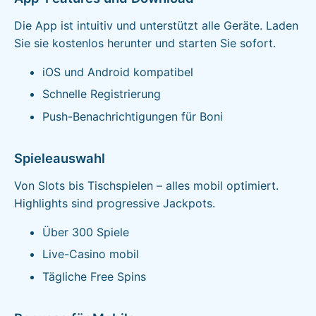
Die App ist intuitiv und unterstützt alle Geräte. Laden
Sie sie kostenlos herunter und starten Sie sofort.
iOS und Android kompatibel
Schnelle Registrierung
Push-Benachrichtigungen für Boni
Spieleauswahl
Von Slots bis Tischspielen – alles mobil optimiert.
Highlights sind progressive Jackpots.
Über 300 Spiele
Live-Casino mobil
Tägliche Free Spins