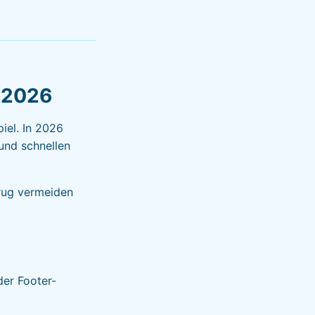
n 2026
iel. In 2026
 und schnellen
trug vermeiden
der Footer-