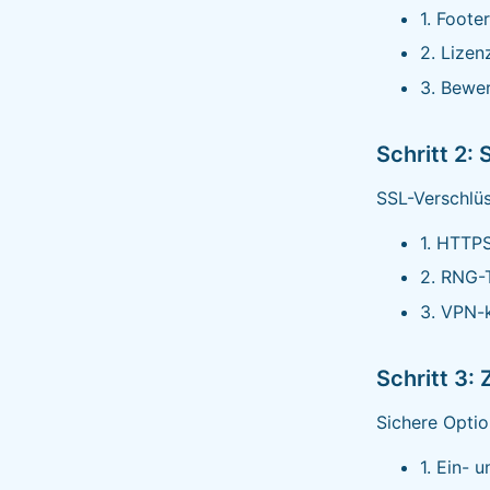
1. Foote
2. Lize
3. Bewe
Schritt 2:
SSL-Verschlüs
1. HTTP
2. RNG-T
3. VPN-
Schritt 3
Sichere Optio
1. Ein- 