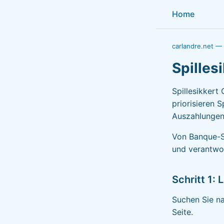
Home
carlandre.net —
Spilles
Spillesikkert
priorisieren 
Auszahlungen.
Von Banque-Si
und verantwor
Schritt 1: 
Suchen Sie na
Seite.