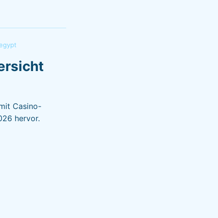
 egypt
ersicht
mit Casino-
026 hervor.