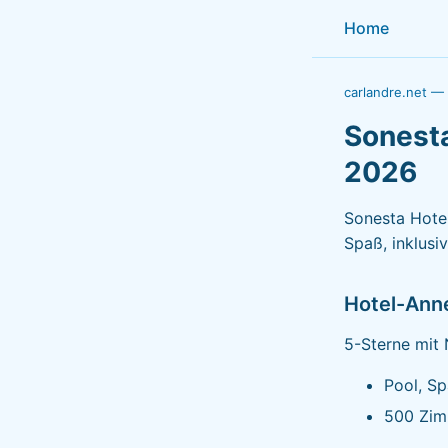
Home
carlandre.net —
Sonesta
2026
Sonesta Hotel
Spaß, inklusi
Hotel-Ann
5-Sterne mit N
Pool, Sp
500 Zi