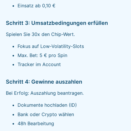
Einsatz ab 0,10 €
Schritt 3: Umsatzbedingungen erfüllen
Spielen Sie 30x den Chip-Wert.
Fokus auf Low-Volatility-Slots
Max. Bet: 5 € pro Spin
Tracker im Account
Schritt 4: Gewinne auszahlen
Bei Erfolg: Auszahlung beantragen.
Dokumente hochladen (ID)
Bank oder Crypto wählen
48h Bearbeitung