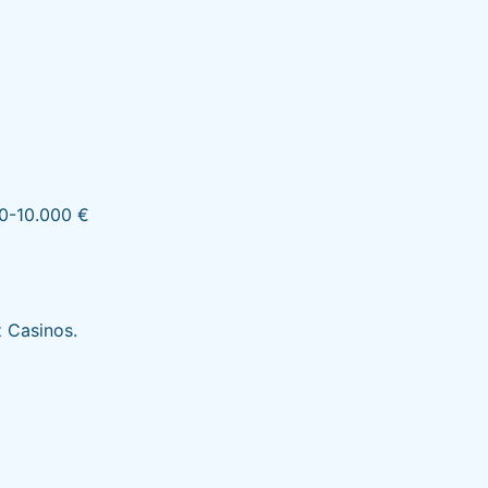
00-10.000 €
z Casinos.