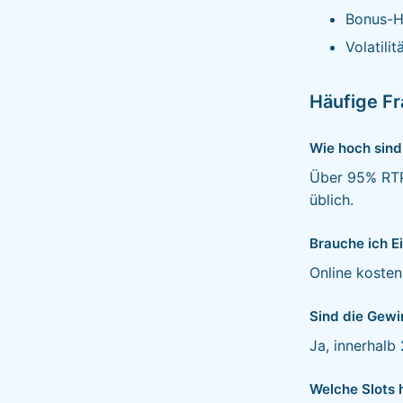
Bonus-H
Volatili
Häufige F
Wie hoch sind
Über 95% RTP
üblich.
Brauche ich Ei
Online kostenl
Sind die Gewi
Ja, innerhalb
Welche Slots