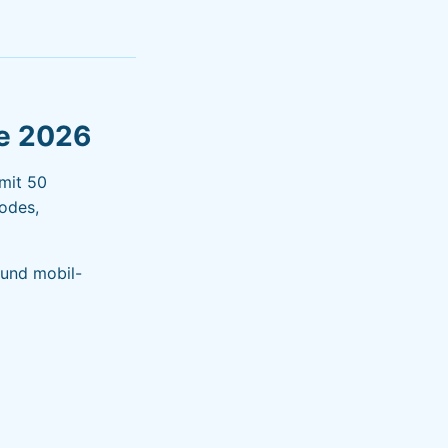
e 2026
mit 50
Codes,
 und mobil-