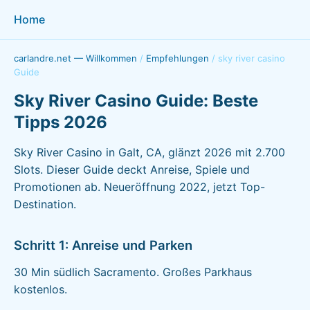
Home
carlandre.net — Willkommen
/
Empfehlungen
/
sky river casino
Guide
Sky River Casino Guide: Beste
Tipps 2026
Sky River Casino in Galt, CA, glänzt 2026 mit 2.700
Slots. Dieser Guide deckt Anreise, Spiele und
Promotionen ab. Neueröffnung 2022, jetzt Top-
Destination.
Schritt 1: Anreise und Parken
30 Min südlich Sacramento. Großes Parkhaus
kostenlos.