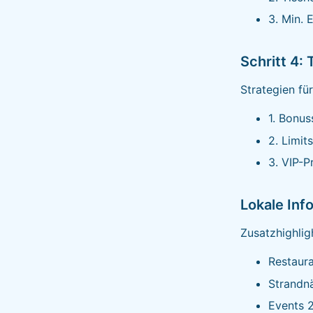
3. Min. 
Schritt 4:
Strategien fü
1. Bonus
2. Limit
3. VIP-
Lokale Inf
Zusatzhighlig
Restaura
Strandn
Events 