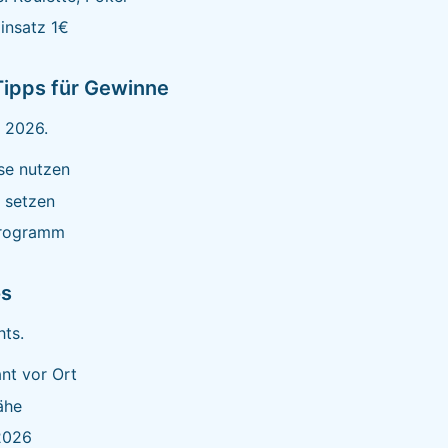
Einsatz 1€
 Tipps für Gewinne
r 2026.
se nutzen
s setzen
Programm
os
hts.
nt vor Ort
ähe
2026