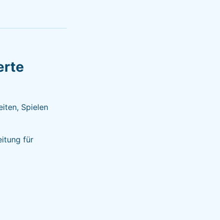
erte
iten, Spielen
eitung für