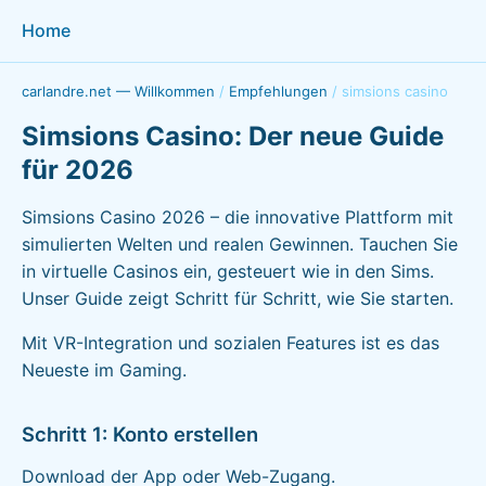
Home
carlandre.net — Willkommen
/
Empfehlungen
/
simsions casino
Simsions Casino: Der neue Guide
für 2026
Simsions Casino 2026 – die innovative Plattform mit
simulierten Welten und realen Gewinnen. Tauchen Sie
in virtuelle Casinos ein, gesteuert wie in den Sims.
Unser Guide zeigt Schritt für Schritt, wie Sie starten.
Mit VR-Integration und sozialen Features ist es das
Neueste im Gaming.
Schritt 1: Konto erstellen
Download der App oder Web-Zugang.