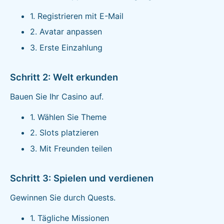
1. Registrieren mit E-Mail
2. Avatar anpassen
3. Erste Einzahlung
Schritt 2: Welt erkunden
Bauen Sie Ihr Casino auf.
1. Wählen Sie Theme
2. Slots platzieren
3. Mit Freunden teilen
Schritt 3: Spielen und verdienen
Gewinnen Sie durch Quests.
1. Tägliche Missionen