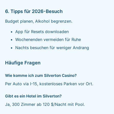
6. Tipps für 2026-Besuch
Budget planen, Alkohol begrenzen.
App für Resets downloaden
Wochenenden vermeiden für Ruhe
Nachts besuchen für weniger Andrang
Häufige Fragen
Wie komme ich zum Silverton Casino?
Per Auto via I-15, kostenloses Parken vor Ort.
Gibt es ein Hotel im Silverton?
Ja, 300 Zimmer ab 120 $/Nacht mit Pool.