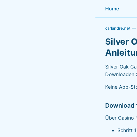
Home
carlandre.net —
Silver
Anleit
Silver Oak Ca
Downloaden Si
Keine App-St
Download 
Über Casino-S
Schritt 