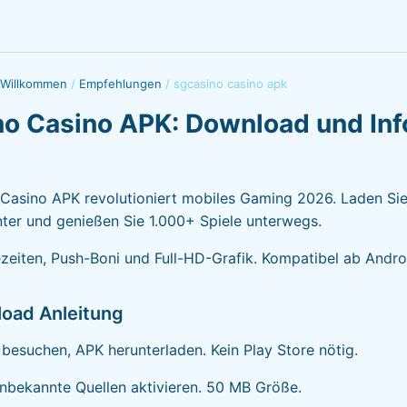
 Willkommen
/
Empfehlungen
/
sgcasino casino apk
o Casino APK: Download und Inf
Casino APK revolutioniert mobiles Gaming 2026. Laden Sie
ter und genießen Sie 1.000+ Spiele unterwegs.
zeiten, Push-Boni und Full-HD-Grafik. Kompatibel ab Andro
oad Anleitung
te besuchen, APK herunterladen. Kein Play Store nötig.
 Unbekannte Quellen aktivieren. 50 MB Größe.