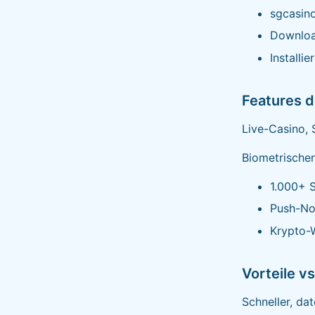
sgcasin
Downloa
Installie
Features 
Live-Casino, 
Biometrischer
1.000+ S
Push-Not
Krypto-W
Vorteile v
Schneller, da