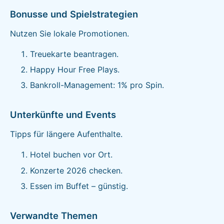
Bonusse und Spielstrategien
Nutzen Sie lokale Promotionen.
Treuekarte beantragen.
Happy Hour Free Plays.
Bankroll-Management: 1% pro Spin.
Unterkünfte und Events
Tipps für längere Aufenthalte.
Hotel buchen vor Ort.
Konzerte 2026 checken.
Essen im Buffet – günstig.
Verwandte Themen