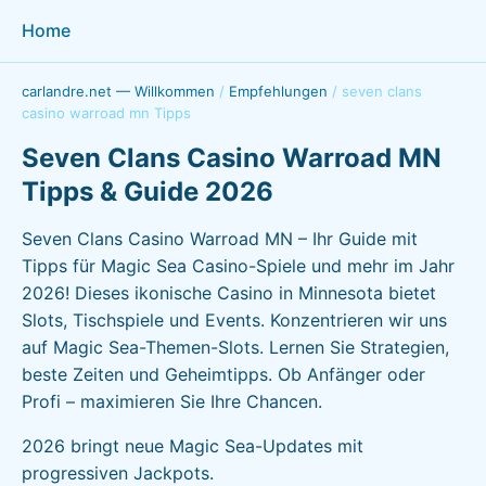
Home
carlandre.net — Willkommen
/
Empfehlungen
/
seven clans
casino warroad mn Tipps
Seven Clans Casino Warroad MN
Tipps & Guide 2026
Seven Clans Casino Warroad MN – Ihr Guide mit
Tipps für Magic Sea Casino-Spiele und mehr im Jahr
2026! Dieses ikonische Casino in Minnesota bietet
Slots, Tischspiele und Events. Konzentrieren wir uns
auf Magic Sea-Themen-Slots. Lernen Sie Strategien,
beste Zeiten und Geheimtipps. Ob Anfänger oder
Profi – maximieren Sie Ihre Chancen.
2026 bringt neue Magic Sea-Updates mit
progressiven Jackpots.