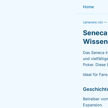
Home
carlandre.net —
Seneca 
Wissen
Das Seneca In
und vielfälti
Poker. Diese 
Ideal für Fan
Geschicht
Betreiber vo
Expansion.