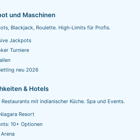
bot und Maschinen
ts, Blackjack, Roulette. High-Limits für Profis.
sive Jackpots
oker Turniere
allen
Betting neu 2026
keiten & Hotels
 Restaurants mit indianischer Küche. Spa und Events.
Niagara Resort
nts: 10+ Optionen
 Arena