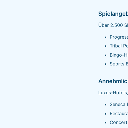
Spielange
Über 2.500 Slo
Progres
Tribal P
Bingo-H
Sports 
Annehmlich
Luxus-Hotels,
Seneca 
Restaura
Concert