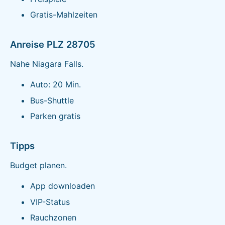
Gratis-Mahlzeiten
Anreise PLZ 28705
Nahe Niagara Falls.
Auto: 20 Min.
Bus-Shuttle
Parken gratis
Tipps
Budget planen.
App downloaden
VIP-Status
Rauchzonen