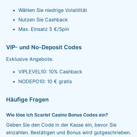
Wählen Sie niedrige Volatilität
Nutzen Sie Cashback
Max. Einsatz 5 €/Spin
VIP- und No-Deposit Codes
Exklusive Angebote.
VIPLEVEL10: 10% Cashback
NODEPO10: 10 € gratis
Häufige Fragen
Wie löse ich Scarlet Casino Bonus Codes ein?
Geben Sie den Code in der Kasse ein, bevor Sie
einzahlen. Bestätigen und Bonus wird gutgeschrieben.