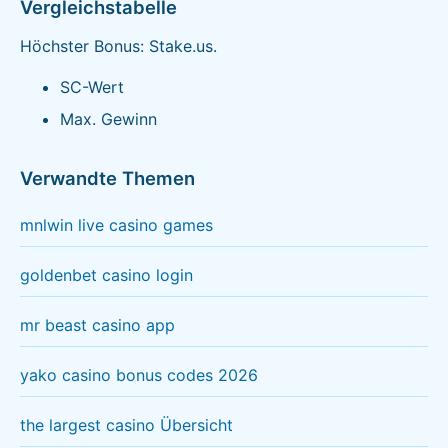
Vergleichstabelle
Höchster Bonus: Stake.us.
SC-Wert
Max. Gewinn
Verwandte Themen
mnlwin live casino games
goldenbet casino login
mr beast casino app
yako casino bonus codes 2026
the largest casino Übersicht