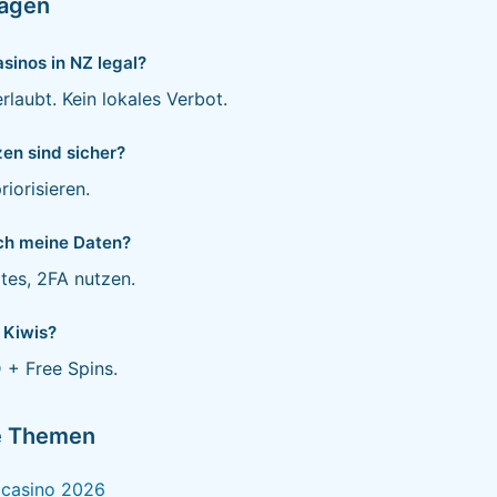
ragen
sinos in NZ legal?
rlaubt. Kein lokales Verbot.
en sind sicher?
iorisieren.
ch meine Daten?
tes, 2FA nutzen.
 Kiwis?
 + Free Spins.
e Themen
e casino 2026