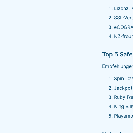
Lizenz:
SSL-Vers
eCOGRA-
NZ-freun
Top 5 Saf
Empfehlungen
Spin Cas
Jackpot 
Ruby For
King Bil
Playamo