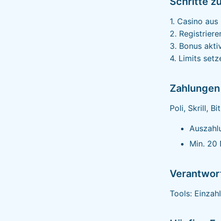
Schritte z
1. Casino aus
2. Registriere
3. Bonus aktiv
4. Limits setz
Zahlungen
Poli, Skrill, 
Auszahl
Min. 20
Verantwor
Tools: Einzahl