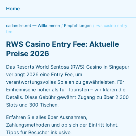
Home
carlandre.net — Willkommen
/
Empfehlungen
/
rws casino entry
fee
RWS Casino Entry Fee: Aktuelle
Preise 2026
Das Resorts World Sentosa (RWS) Casino in Singapur
verlangt 2026 eine Entry Fee, um
verantwortungsvolles Spielen zu gewährleisten. Für
Einheimische höher als für Touristen – wir klären die
Details. Diese Gebühr gewährt Zugang zu über 2.300
Slots und 300 Tischen.
Erfahren Sie alles über Ausnahmen,
Zahlungsmethoden und ob sich der Eintritt lohnt.
Tipps für Besucher inklusive.