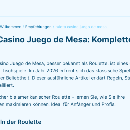
 Willkommen
/
Empfehlungen
/
ruleta casino juego de mesa
Casino Juego de Mesa: Komplett
sino Juego de Mesa, besser bekannt als Roulette, ist eines 
Tischspiele. Im Jahr 2026 erfreut sich das klassische Spiel
r Beliebtheit. Dieser ausführliche Artikel erklärt Regeln, S
lliert.
her bis amerikanischer Roulette – lernen Sie, wie Sie Ihre
 maximieren können. Ideal für Anfänger und Profis.
n der Roulette