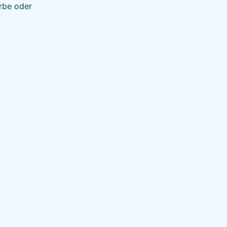
arbe oder