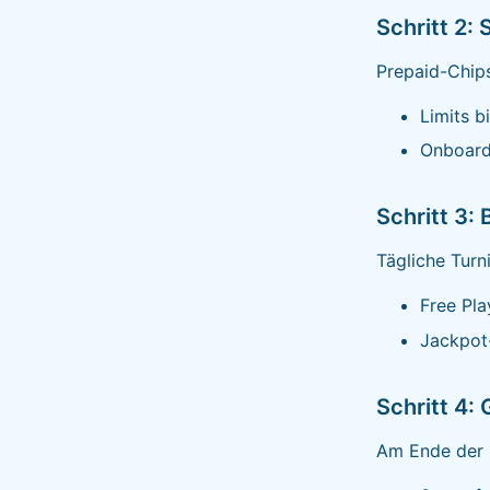
Schritt 2:
Prepaid-Chips
Limits b
Onboard
Schritt 3:
Tägliche Turn
Free Pla
Jackpot
Schritt 4:
Am Ende der 