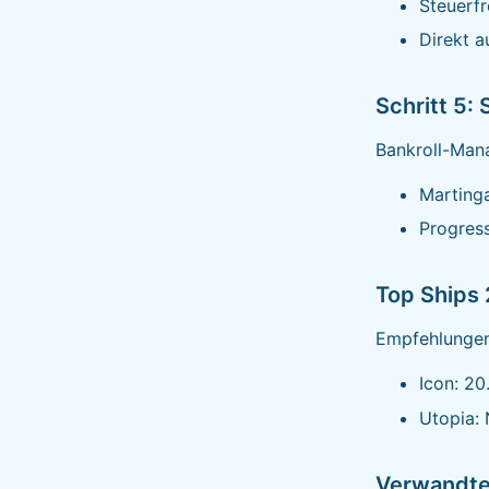
Steuerfr
Direkt a
Schritt 5: 
Bankroll-Man
Martinga
Progress
Top Ships
Empfehlungen
Icon: 2
Utopia: 
Verwandt