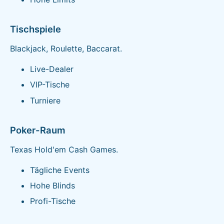
Tischspiele
Blackjack, Roulette, Baccarat.
Live-Dealer
VIP-Tische
Turniere
Poker-Raum
Texas Hold'em Cash Games.
Tägliche Events
Hohe Blinds
Profi-Tische