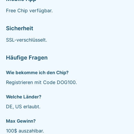
Free Chip verfügbar.
Sicherheit
SSL-verschlüsselt.
Häufige Fragen
Wie bekomme ich den Chip?
Registrieren mit Code DOG100.
Welche Länder?
DE, US erlaubt.
Max Gewinn?
100$ auszahlbar.