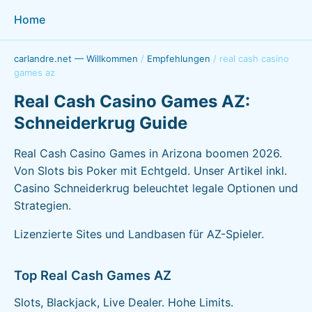
Home
carlandre.net — Willkommen
/
Empfehlungen
/
real cash casino
games az
Real Cash Casino Games AZ:
Schneiderkrug Guide
Real Cash Casino Games in Arizona boomen 2026.
Von Slots bis Poker mit Echtgeld. Unser Artikel inkl.
Casino Schneiderkrug beleuchtet legale Optionen und
Strategien.
Lizenzierte Sites und Landbasen für AZ-Spieler.
Top Real Cash Games AZ
Slots, Blackjack, Live Dealer. Hohe Limits.